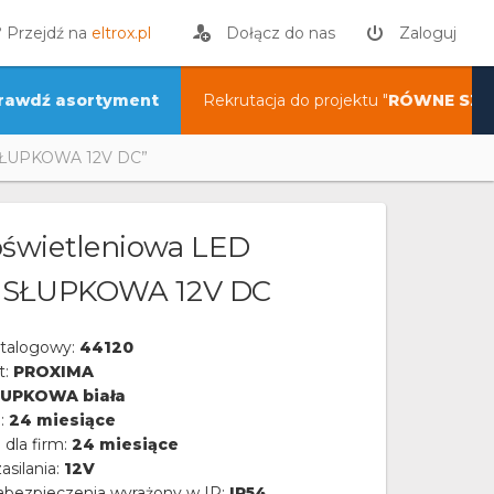
? Przejdź na
eltrox.pl
Dołącz do nas
Zaloguj
rawdź asortyment
Rekrutacja do projektu "
RÓWNE SZA
 SŁUPKOWA 12V DC”
świetleniowa LED
 SŁUPKOWA 12V DC
talogowy:
44120
t:
PROXIMA
UPKOWA biała
a:
24 miesiące
 dla firm:
24 miesiące
asilania:
12V
abezpieczenia wyrażony w IP:
IP54