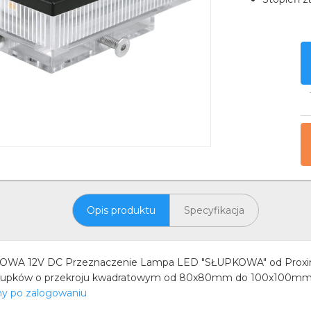
Opis produktu
Specyfikacja
WA 12V DC Przeznaczenie Lampa LED "SŁUPKOWA" od Proximy w 
słupków o przekroju kwadratowym od 80x80mm do 100x100mm. L
ny po zalogowaniu