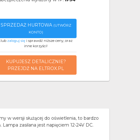
SPRZEDAŻ HURTOWA
(UTWÓRZ
KONTO)
..lub
zaloguj się
i sprawdź niższe ceny, oraz
inne korzyści!
KUPUJESZ DETALICZNIE?
PRZEJDŹ NA ELTROX.PL
wersji służącej do oświetlenia, to bardzo
ampa zasilana jest napięciem 12-24V DC.