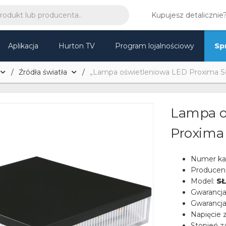
Kupujesz detalicznie
Aplikacja
Hurton TV
Program lojalnościowy
Sp
Źródła światła
„Lampa oświetleniowa LED Proxima
Lampa o
Proxima
Numer ka
Producen
Model:
SŁ
Gwarancj
Gwarancja
Napięcie z
Stopień z