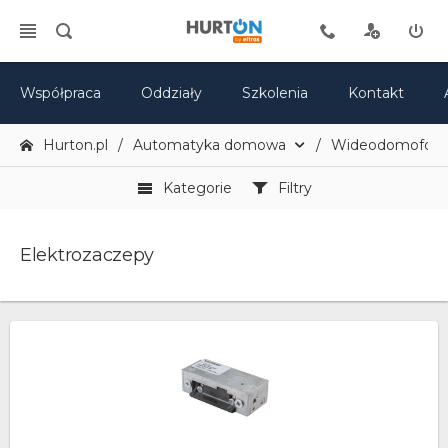
Współpraca
Oddziały
Szkolenia
Kontakt
Hurton.pl
Automatyka domowa
Wideodomofony 
Kategorie
Filtry
Elektrozaczepy