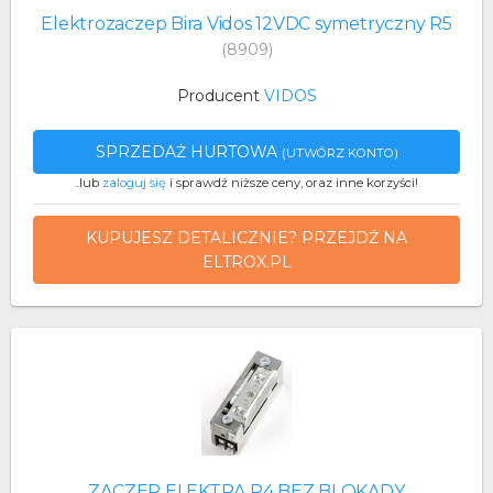
Elektrozaczep Bira Vidos 12VDC symetryczny R5
(8909)
Producent
VIDOS
SPRZEDAŻ HURTOWA
(UTWÓRZ KONTO)
..lub
zaloguj się
i sprawdź niższe ceny, oraz inne korzyści!
KUPUJESZ DETALICZNIE? PRZEJDŹ NA
ELTROX.PL
ZACZEP ELEKTRA R4 BEZ BLOKADY