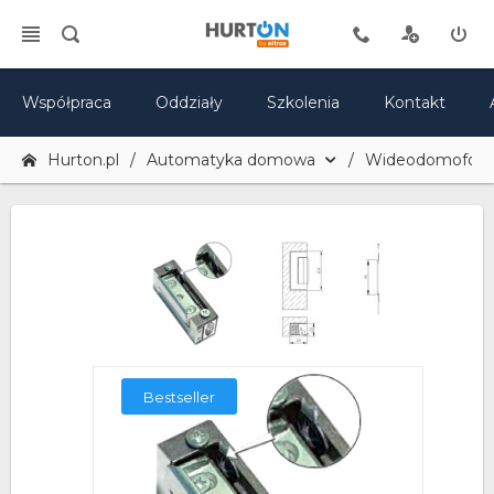
Współpraca
Oddziały
Szkolenia
Kontakt
Hurton.pl
Automatyka domowa
Wideodomofony 
Bestseller