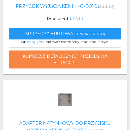
PRZYCISK WYJŚCIA KENIK KG-B01C
(38800)
Producent
KENIK
SPRZEDAŻ HURTOWA
(UTWÓRZ KONTO)
..lub
zaloguj się
i sprawdź niższe ceny, oraz inne korzyści!
KUPUJESZ DETALICZNIE? PRZEJDŹ NA
ELTROX.PL
ADAPTER NATYNKOWY DO PRZYCISKU