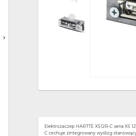
Elektrozaczep HARTTE XS12R-C seria XS 12V
C cechuje zintegrowany wyślizg stanowiący 