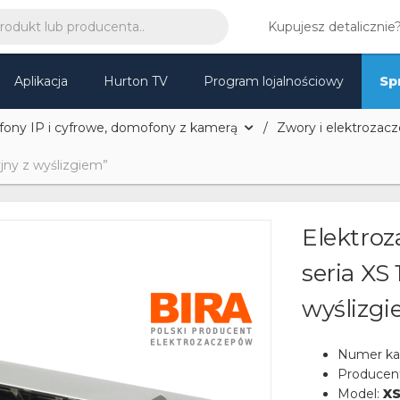
Kupujesz detalicznie
Aplikacja
Hurton TV
Program lojalnościowy
Sp
ny IP i cyfrowe, domofony z kamerą
Zwory i elektroza
jny z wyślizgiem”
Elektro
seria XS
wyślizg
Numer ka
Producen
Model:
XS