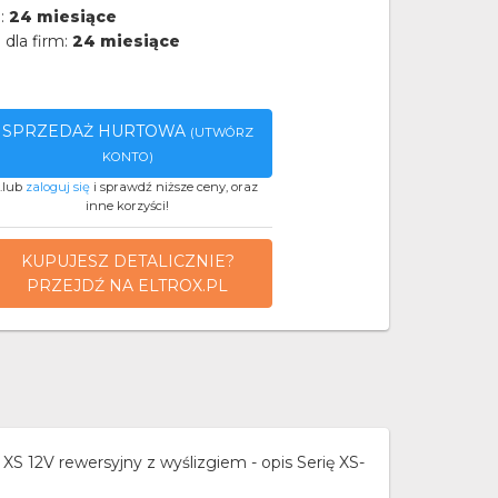
a:
24 miesiące
 dla firm:
24 miesiące
SPRZEDAŻ HURTOWA
(UTWÓRZ
KONTO)
..lub
zaloguj się
i sprawdź niższe ceny, oraz
inne korzyści!
KUPUJESZ DETALICZNIE?
PRZEJDŹ NA ELTROX.PL
S 12V rewersyjny z wyślizgiem - opis Serię XS-