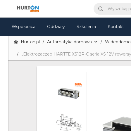
Współpraca
Oddziały
Szkolenia
Kontakt
Hurton.pl
Automatyka domowa
Wideodomofo
„Elektrozaczep HARTTE XS12R-C seria XS 12V rewersy