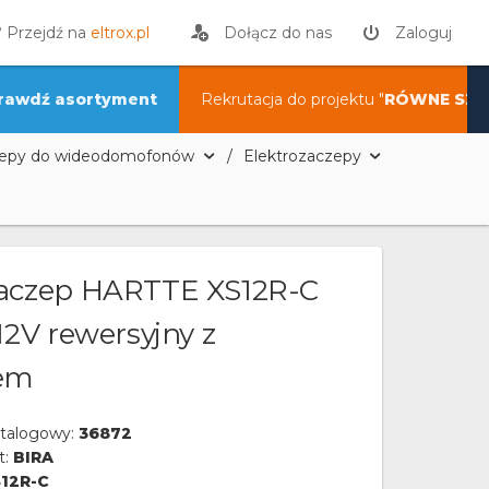
? Przejdź na
eltrox.pl
Dołącz do nas
Zaloguj
rawdź asortyment
Rekrutacja do projektu "
RÓWNE SZA
czepy do wideodomofonów
Elektrozaczepy
zaczep HARTTE XS12R-C
 12V rewersyjny z
iem
talogowy:
36872
t:
BIRA
12R-C