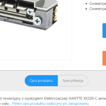
Gwarancj
Gwarancja
Opis produktu
Specyfikacja
 rewersyjny z wyślizgiem Elektrozaczep HARTTE XS12R-C seria X
osło...
Pełen opis produktu widoczny po zalogowaniu