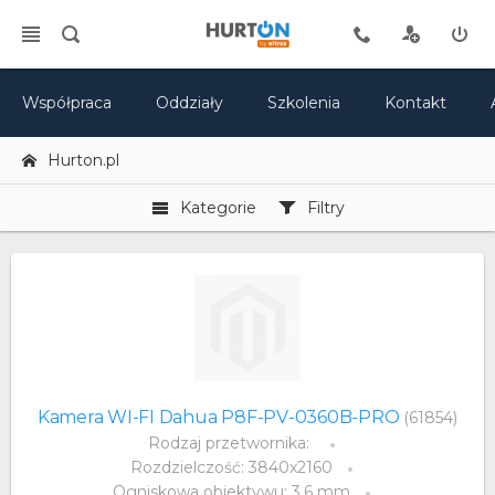
Współpraca
Oddziały
Szkolenia
Kontakt
Hurton.pl
Kategorie
Filtry
Kamera WI-FI Dahua P8F-PV-0360B-PRO
(61854)
Rodzaj przetwornika:
Rozdzielczość: 3840x2160
Ogniskowa obiektywu: 3.6 mm