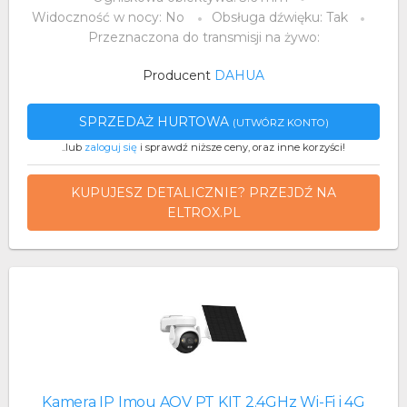
Widoczność w nocy: No
Obsługa dźwięku: Tak
Przeznaczona do transmisji na żywo:
Producent
DAHUA
SPRZEDAŻ HURTOWA
(UTWÓRZ KONTO)
..lub
zaloguj się
i sprawdź niższe ceny, oraz inne korzyści!
KUPUJESZ DETALICZNIE? PRZEJDŹ NA
ELTROX.PL
Kamera IP Imou AOV PT KIT 2.4GHz Wi-Fi i 4G