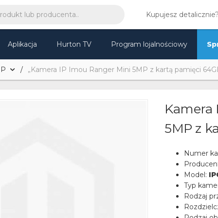
Kupujesz detalicznie
Aplikacja
Hurton TV
Program lojalnościowy
Sp
IP
„Kamera IP Imou Ranger Mini 5MP z kartą pamięci 64G
Kamera 
5MP z k
Numer ka
Producen
Model:
I
Typ kame
Rodzaj pr
Rozdziel
Rodzaj ob