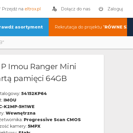
? Przejdź na
eltrox.pl
Dołącz do nas
Zaloguj
rawdź asortyment
Rekrutacja do projektu "
RÓWNE SZA
B”
IP Imou Ranger Mini
artą pamięci 64GB
talogowy:
54152KP64
t:
IMOU
PC-K2MP-5H1WE
ry:
Wewnętrzna
zetwornika:
Progressive Scan CMOS
czość kamery:
5MPX
iektywu:
Stały