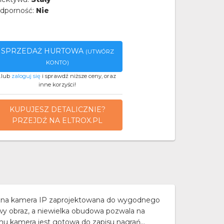
dporność:
Nie
SPRZEDAŻ HURTOWA
(UTWÓRZ
KONTO)
..lub
zaloguj się
i sprawdź niższe ceny, oraz
inne korzyści!
KUPUJESZ DETALICZNIE?
PRZEJDŹ NA ELTROX.PL
zna kamera IP zaprojektowana do wygodnego
owy obraz, a niewielka obudowa pozwala na
u kamera jest gotowa do zapisu nagrań...