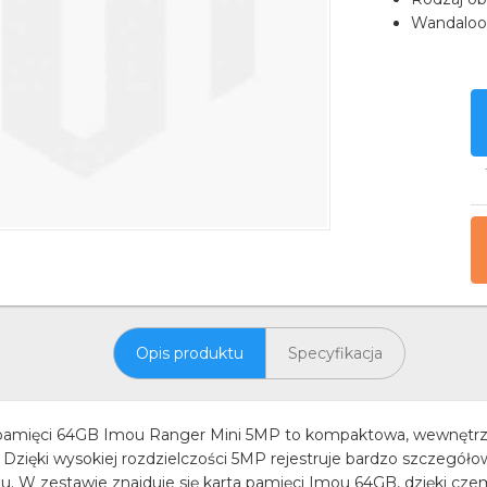
Wandaloo
Opis produktu
Specyfikacja
 pamięci 64GB Imou Ranger Mini 5MP to kompaktowa, wewnętr
 Dzięki wysokiej rozdzielczości 5MP rejestruje bardzo szczegół
 W zestawie znajduje się karta pamięci Imou 64GB, dzięki czem