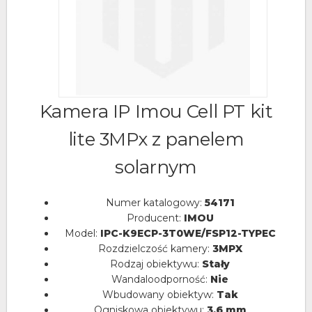
Kamera IP Imou Cell PT kit
lite 3MPx z panelem
solarnym
Numer katalogowy:
54171
Producent:
IMOU
Model:
IPC-K9ECP-3T0WE/FSP12-TYPEC
Rozdzielczość kamery:
3MPX
Rodzaj obiektywu:
Stały
Wandaloodporność:
Nie
Wbudowany obiektyw:
Tak
Ogniskowa obiektywu:
3.6 mm