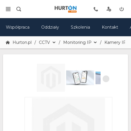
Współpraca
Oddziały
Szkolenia
Kontakt
Hurton.pl
CCTV
Monitoring IP
Kamery IP