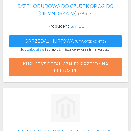
SATEL OBUDOWA DO CZUJEK OPC-2 DG
(CIEMNOSZARA)
(38417)
Producent
SATEL
SPRZEDAŻ HURTOWA
(UTWÓRZ KONTO)
..lub
zaloguj się
i sprawdź niższe ceny, oraz inne korzyści!
KUPUJESZ DETALICZNIE? PRZEJDŹ NA
ELTROX.PL