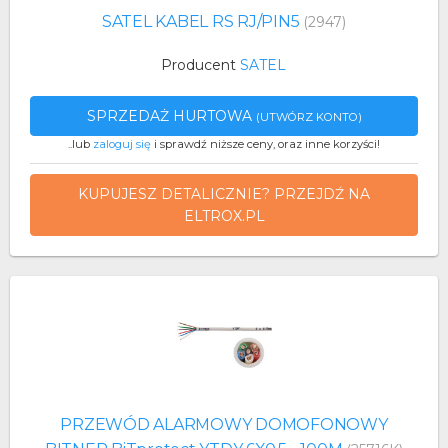
SATEL KABEL RS RJ/PIN5
(2947)
Producent
SATEL
SPRZEDAŻ HURTOWA
(UTWÓRZ KONTO)
..lub
zaloguj się
i sprawdź niższe ceny, oraz inne korzyści!
KUPUJESZ DETALICZNIE? PRZEJDŹ NA
ELTROX.PL
PRZEWÓD ALARMOWY DOMOFONOWY