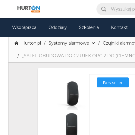
Współpraca
Oddziały
Szkolenia
Kontakt
Hurton.pl
Systemy alarmowe
Czujniki alarm
„SATEL OBUDOWA DO CZUJEK OPC-2 DG (CIEMNO
Bestseller