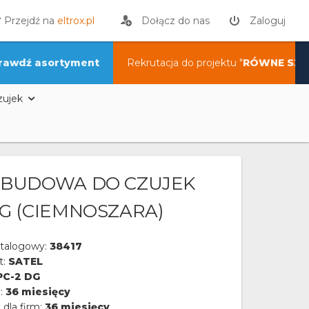
? Przejdź na
eltrox.pl
Dołącz do nas
Zaloguj
rawdź asortyment
Rekrutacja do projektu "
RÓWNE SZA
ujek
OBUDOWA DO CZUJEK
DG (CIEMNOSZARA)
talogowy:
38417
t:
SATEL
PC-2 DG
a:
36 miesięcy
 dla firm:
36 miesięcy