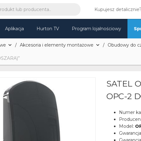
Kupujesz detalicznie
Aplikacja
Hurton TV
Program lojalnościowy
Sp
owe
Akcesoria i elementy montażowe
Obudowy do cz
SZARA)”
SATEL 
OPC-2 
Numer ka
Producen
Model:
O
Gwarancj
Gwarancja