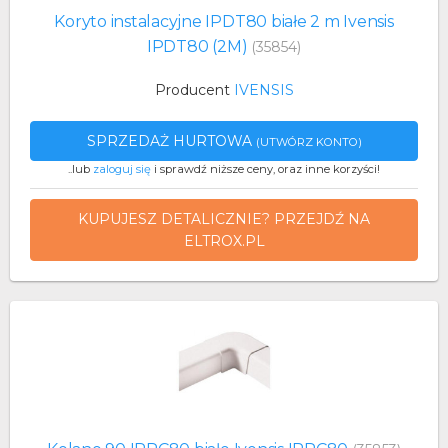
Koryto instalacyjne IPDT80 białe 2 m Ivensis
IPDT80 (2M)
(35854)
Producent
IVENSIS
SPRZEDAŻ HURTOWA
(UTWÓRZ KONTO)
..lub
zaloguj się
i sprawdź niższe ceny, oraz inne korzyści!
KUPUJESZ DETALICZNIE? PRZEJDŹ NA
ELTROX.PL