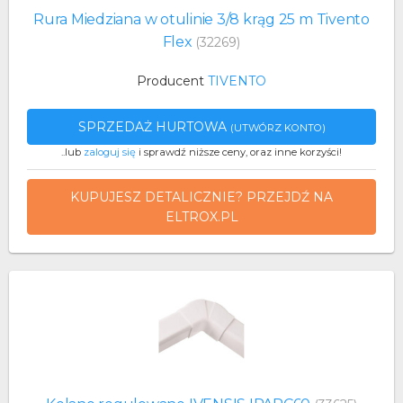
Rura Miedziana w otulinie 3/8 krąg 25 m Tivento
Flex
(32269)
Producent
TIVENTO
SPRZEDAŻ HURTOWA
(UTWÓRZ KONTO)
..lub
zaloguj się
i sprawdź niższe ceny, oraz inne korzyści!
KUPUJESZ DETALICZNIE? PRZEJDŹ NA
ELTROX.PL