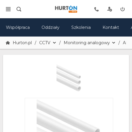
Współpraca
Oddziały
Szkolenia
Kontakt
Hurton.pl
CCTV
Monitoring analogowy
Akce