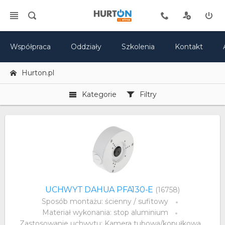
Współpraca
Oddziały
Szkolenia
Kontakt
Hurton.pl
Kategorie
Filtry
UCHWYT DAHUA PFA130-E
(16758)
Sposób montażu: ścienny / sufitowy
Materiał wykonania: stop aluminium
Zastosowanie uchwytu: Kamera tubowa/kopułkowa