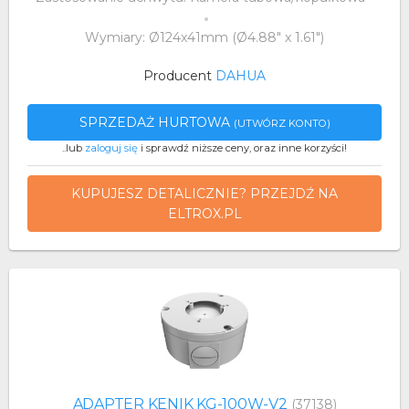
Wymiary: Ø124x41mm (Ø4.88" x 1.61")
Producent
DAHUA
SPRZEDAŻ HURTOWA
(UTWÓRZ KONTO)
..lub
zaloguj się
i sprawdź niższe ceny, oraz inne korzyści!
KUPUJESZ DETALICZNIE? PRZEJDŹ NA
ELTROX.PL
ADAPTER KENIK KG-100W-V2
(37138)