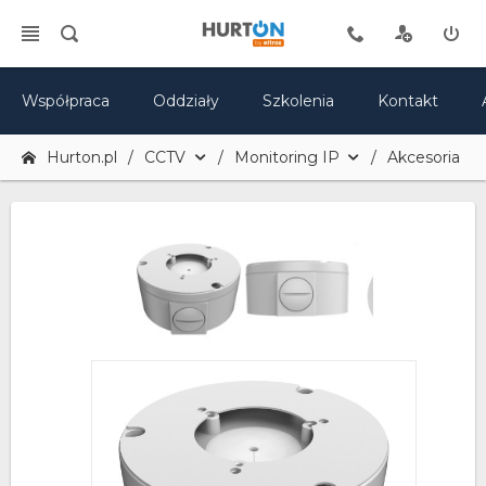
Współpraca
Oddziały
Szkolenia
Kontakt
Hurton.pl
CCTV
Monitoring IP
Akcesoria