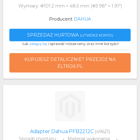
Wymiary: Φ101.2 mm × 48.5 mm (Φ3.98" × 1.91")
Producent
DAHUA
SPRZEDAŻ HURTOWA
(UTWÓRZ KONTO)
..lub
zaloguj się
i sprawdź niższe ceny, oraz inne korzyści!
KUPUJESZ DETALICZNIE? PRZEJDŹ NA
ELTROX.PL
Adapter Dahua PFB2212C
(49621)
Sposób montażu:
Materiał wykonania: