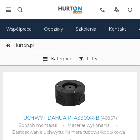
Współpraca
Oddziały
Szkolenia
Kontakt
Hurton.pl
Kategorie
Filtry
UCHWYT DAHUA PFA3300R-B
(46867)
Sposób montażu:
Materiał wykonania:
Zastosowanie uchwytu: Kamera tubowa/kopułkowa