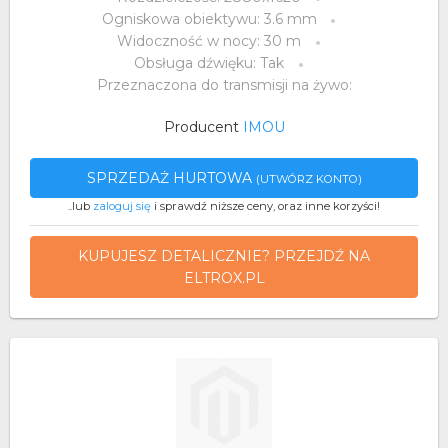
Ogniskowa obiektywu: 3.6 mm
Widoczność w nocy: 30 m
Obsługa dźwięku: Tak
Przeznaczona do transmisji na żywo:
Producent
IMOU
SPRZEDAŻ HURTOWA
(UTWÓRZ KONTO)
..lub
zaloguj się
i sprawdź niższe ceny, oraz inne korzyści!
KUPUJESZ DETALICZNIE? PRZEJDŹ NA
ELTROX.PL