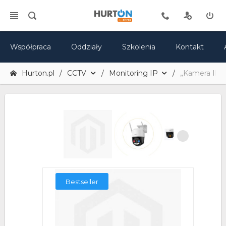
Współpraca
Oddziały
Szkolenia
Kontakt
Hurton.pl
CCTV
Monitoring IP
„Kamera IP 
Bestseller