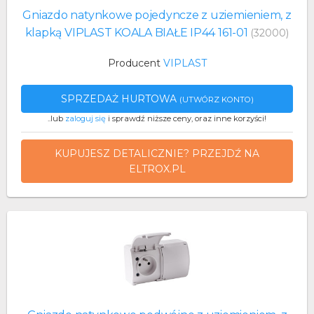
Gniazdo natynkowe pojedyncze z uziemieniem, z
klapką VIPLAST KOALA BIAŁE IP44 161-01
(32000)
Producent
VIPLAST
SPRZEDAŻ HURTOWA
(UTWÓRZ KONTO)
..lub
zaloguj się
i sprawdź niższe ceny, oraz inne korzyści!
KUPUJESZ DETALICZNIE? PRZEJDŹ NA
ELTROX.PL