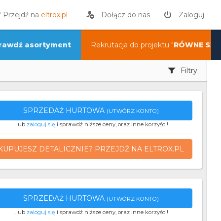
? Przejdź na
eltrox.pl
Dołącz do nas
Zaloguj
rawdź asortyment
Rekrutacja do projektu "
RÓWNE SZA
Filtry
SPRZEDAŻ HURTOWA
(UTWÓRZ KONTO)
..lub
zaloguj się
i sprawdź niższe ceny, oraz inne korzyści!
KUPUJESZ DETALICZNIE? PRZEJDŹ NA ELTROX.PL
SPRZEDAŻ HURTOWA
(UTWÓRZ KONTO)
..lub
zaloguj się
i sprawdź niższe ceny, oraz inne korzyści!