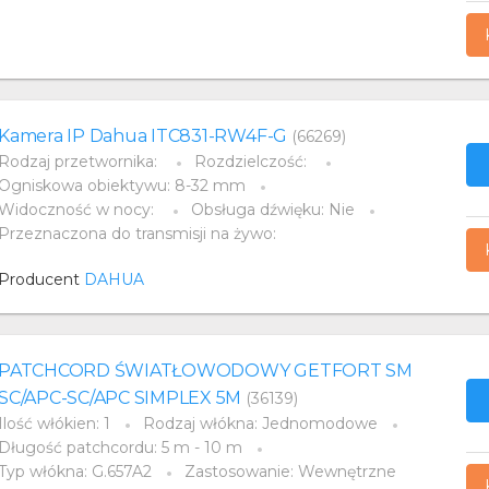
Kamera IP Dahua ITC831-RW4F-G
(66269)
Rodzaj przetwornika:
Rozdzielczość:
Ogniskowa obiektywu: 8-32 mm
Widoczność w nocy:
Obsługa dźwięku: Nie
Przeznaczona do transmisji na żywo:
Producent
DAHUA
PATCHCORD ŚWIATŁOWODOWY GETFORT SM
SC/APC-SC/APC SIMPLEX 5M
(36139)
Ilość włókien: 1
Rodzaj włókna: Jednomodowe
Długość patchcordu: 5 m - 10 m
Typ włókna: G.657A2
Zastosowanie: Wewnętrzne