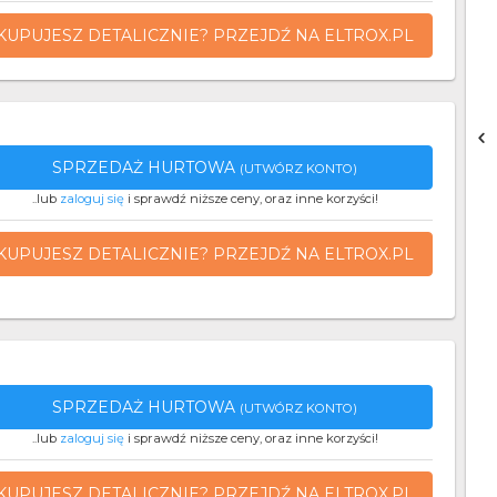
KUPUJESZ DETALICZNIE? PRZEJDŹ NA ELTROX.PL
SPRZEDAŻ HURTOWA
(UTWÓRZ KONTO)
..lub
zaloguj się
i sprawdź niższe ceny, oraz inne korzyści!
KUPUJESZ DETALICZNIE? PRZEJDŹ NA ELTROX.PL
SPRZEDAŻ HURTOWA
(UTWÓRZ KONTO)
..lub
zaloguj się
i sprawdź niższe ceny, oraz inne korzyści!
KUPUJESZ DETALICZNIE? PRZEJDŹ NA ELTROX.PL