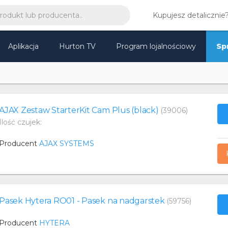
Kupujesz detalicznie
Aplikacja
Hurton TV
Program lojalnościowy
Sp
AJAX Zestaw StarterKit Cam Plus (black)
(39006)
Ilość czujek:
Producent
AJAX SYSTEMS
Pasek Hytera RO01 - Pasek na nadgarstek
(59756)
Producent
HYTERA