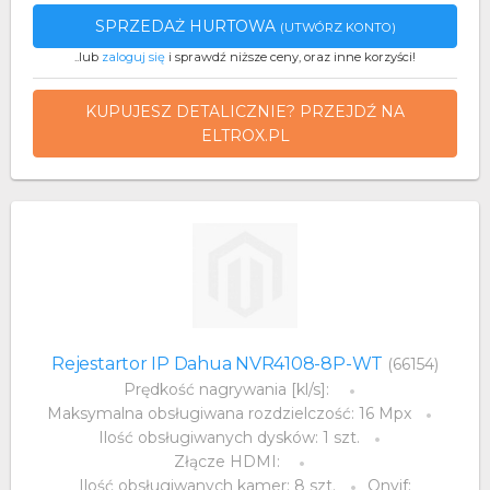
SPRZEDAŻ HURTOWA
(UTWÓRZ KONTO)
..lub
zaloguj się
i sprawdź niższe ceny, oraz inne korzyści!
KUPUJESZ DETALICZNIE? PRZEJDŹ NA
ELTROX.PL
Rejestartor IP Dahua NVR4108-8P-WT
(66154)
Prędkość nagrywania [kl/s]:
Maksymalna obsługiwana rozdzielczość: 16 Mpx
Ilość obsługiwanych dysków: 1 szt.
Złącze HDMI:
Ilość obsługiwanych kamer: 8 szt.
Onvif: