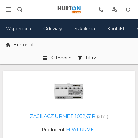
Współpraca
Oddziały
Szkolenia
Kontakt
Hurton.pl
Kategorie
Filtry
ZASILACZ URMET 1052/31R
(5171)
Producent
MIWI-URMET