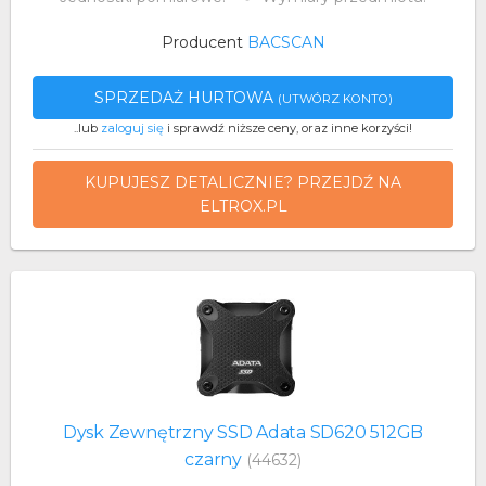
Producent
BACSCAN
SPRZEDAŻ HURTOWA
(UTWÓRZ KONTO)
..lub
zaloguj się
i sprawdź niższe ceny, oraz inne korzyści!
KUPUJESZ DETALICZNIE? PRZEJDŹ NA
ELTROX.PL
Dysk Zewnętrzny SSD Adata SD620 512GB
czarny
(44632)