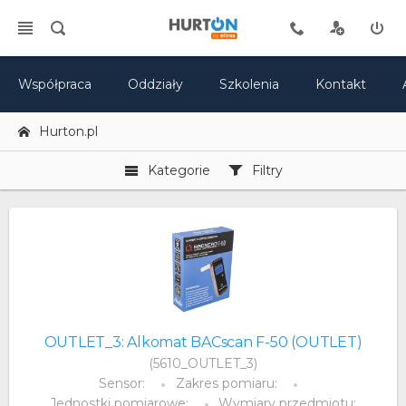
Współpraca
Oddziały
Szkolenia
Kontakt
Hurton.pl
Kategorie
Filtry
OUTLET_3: Alkomat BACscan F-50 (OUTLET)
(5610_OUTLET_3)
Sensor:
Zakres pomiaru:
Jednostki pomiarowe:
Wymiary przedmiotu: