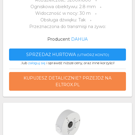
Rozdzielczość: 3200x1800
Ogniskowa obiektywu: 2.8 mm
Widoczność w nocy: 30 m
Obsługa dźwięku: Tak
Przeznaczona do transmisji na żywo:
Producent
DAHUA
SPRZEDAŻ HURTOWA
(UTWÓRZ KONTO)
..lub
zaloguj się
i sprawdź niższe ceny, oraz inne korzyści!
KUPUJESZ DETALICZNIE? PRZEJDŹ NA
ELTROX.PL