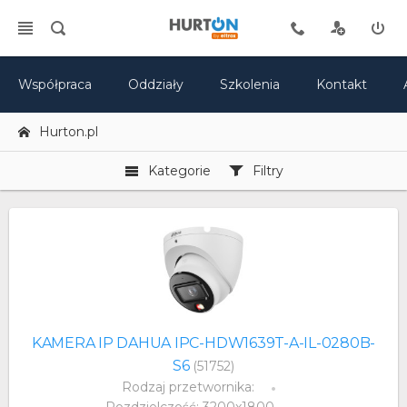
Współpraca
Oddziały
Szkolenia
Kontakt
Hurton.pl
Kategorie
Filtry
KAMERA IP DAHUA IPC-HDW1639T-A-IL-0280B-
S6
(51752)
Rodzaj przetwornika: