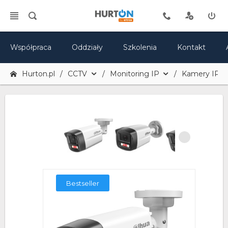
Współpraca
Oddziały
Szkolenia
Kontakt
Hurton.pl
CCTV
Monitoring IP
Kamery IP
Bestseller