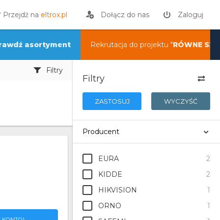
? Przejdź na
eltrox.pl
Dołącz do nas
Zaloguj
rawdź asortyment
Rekrutacja do projektu "
RÓWNE SZA
Filtry
Filtry
ZASTOSUJ
WYCZYŚĆ
Producent
EURA
2
KIDDE
2
HIKVISION
1
ORNO
1
 KONTO)