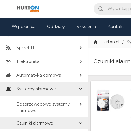
CCTV
Elektryka
Współpraca
Oddziały
Szkolenia
Kontakt
TV i Multimedia
Hurton.pl
S
Sprzęt IT
Czujniki alar
Elektronika
Automatyka domowa
Systemy alarmowe
Bezprzewodowe systemy
alarmowe
Czujniki alarmowe