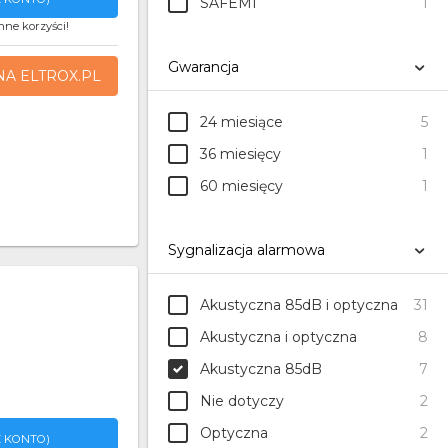
SAFEMI
1
nne korzyści!
Gwarancja
NA ELTROX.PL
24 miesiące
5
36 miesięcy
1
60 miesięcy
1
Sygnalizacja alarmowa
Akustyczna 85dB i optyczna
31
Akustyczna i optyczna
8
Akustyczna 85dB
7
Nie dotyczy
2
Optyczna
2
 KONTO)