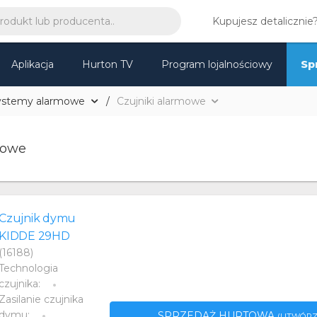
Kupujesz detalicznie
Aplikacja
Hurton TV
Program lojalnościowy
Sp
ystemy alarmowe
Czujniki alarmowe
mowe
Czujnik dymu
KIDDE 29HD
(16188)
Technologia
czujnika:
Zasilanie czujnika
dymu:
SPRZEDAŻ HURTOWA
(UTWÓRZ