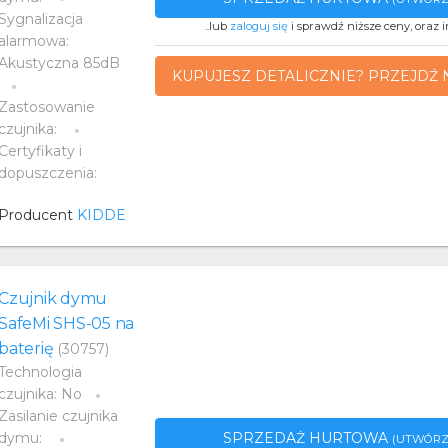
Sygnalizacja
..lub
zaloguj się
i sprawdź niższe ceny, oraz i
alarmowa:
Akustyczna 85dB
KUPUJESZ DETALICZNIE? PRZEJDŹ 
Zastosowanie
czujnika:
Certyfikaty i
dopuszczenia:
Producent
KIDDE
Czujnik dymu
SafeMi SHS-05 na
baterię
(30757)
Technologia
czujnika: No
Zasilanie czujnika
SPRZEDAŻ HURTOWA
dymu:
(UTWÓRZ