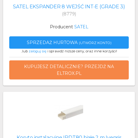
SATEL EKSPANDER 8 WEJŚĆ INT-E (GRADE 3)
(8779)
Producent
SATEL
SPRZEDAŻ HURTOWA
(UTWÓRZ KONTO)
..lub
zaloguj się
i sprawdź niższe ceny, oraz inne korzyści!
KUPUJESZ DETALICZNIE? PRZEJDŹ NA
ELTROX.PL
Koryto instalacyjne IPDT80 białe 2 m Ivensis