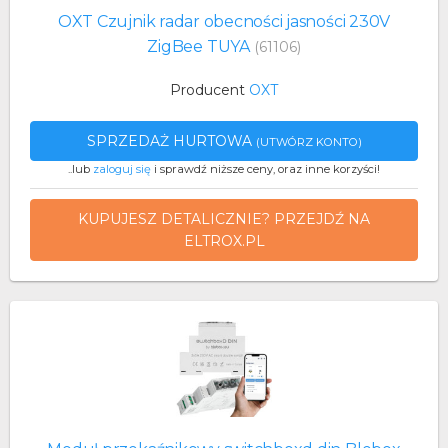
OXT Czujnik radar obecności jasności 230V
ZigBee TUYA
(61106)
Producent
OXT
SPRZEDAŻ HURTOWA
(UTWÓRZ KONTO)
..lub
zaloguj się
i sprawdź niższe ceny, oraz inne korzyści!
KUPUJESZ DETALICZNIE? PRZEJDŹ NA
ELTROX.PL