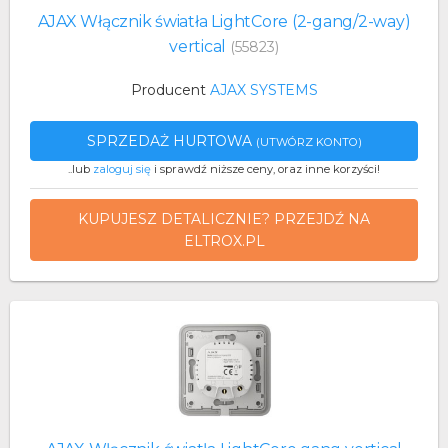
AJAX Włącznik światła LightCore (2-gang/2-way)
vertical
(55823)
Producent
AJAX SYSTEMS
SPRZEDAŻ HURTOWA
(UTWÓRZ KONTO)
..lub
zaloguj się
i sprawdź niższe ceny, oraz inne korzyści!
KUPUJESZ DETALICZNIE? PRZEJDŹ NA
ELTROX.PL