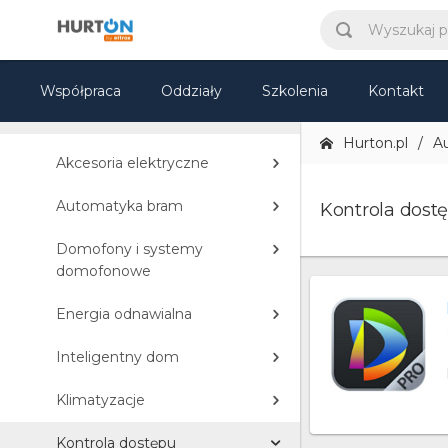
Sprzęt IT
Elektronika
Współpraca
Oddziały
Szkolenia
Kontakt
Automatyka domowa
Hurton.pl
A
Akcesoria elektryczne
Automatyka bram
Kontrola dost
Domofony i systemy
domofonowe
Energia odnawialna
Inteligentny dom
Klimatyzacje
Kontrola dostępu