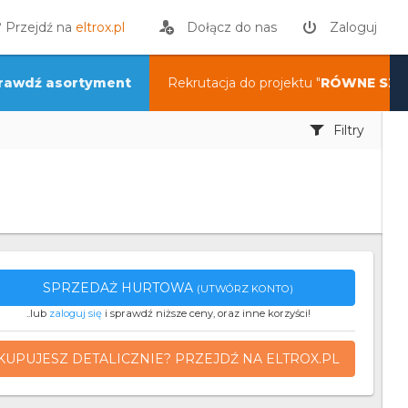
? Przejdź na
eltrox.pl
Dołącz do nas
Zaloguj
rawdź asortyment
Rekrutacja do projektu "
RÓWNE SZA
Filtry
SPRZEDAŻ HURTOWA
(UTWÓRZ KONTO)
..lub
zaloguj się
i sprawdź niższe ceny, oraz inne korzyści!
KUPUJESZ DETALICZNIE? PRZEJDŹ NA ELTROX.PL