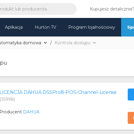
Kupujesz detalicznie
Aplikacja
Hurton TV
Program lojalnościowy
Sp
utomatyka domowa
Kontrola dostępu
ępu
LICENCJA DAHUA DSSPro8-POS-Channel-License
(35998)
Producent
DAHUA