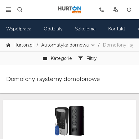
Współpraca
Oddziały
Szkolenia
Kontakt
Hurton.pl
Automatyka domowa
Domofony i sy
Kategorie
Filtry
Domofony i systemy domofonowe