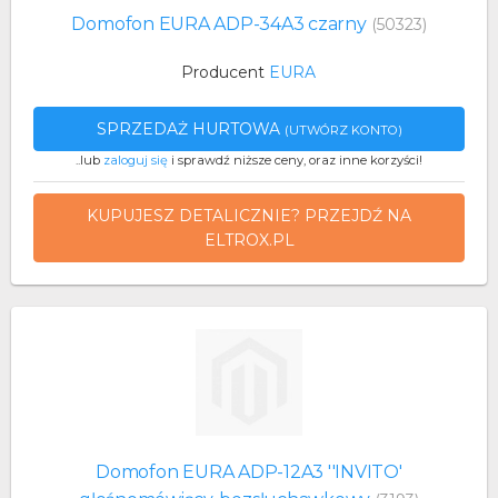
Domofon EURA ADP-34A3 czarny
(50323)
Producent
EURA
SPRZEDAŻ HURTOWA
(UTWÓRZ KONTO)
..lub
zaloguj się
i sprawdź niższe ceny, oraz inne korzyści!
KUPUJESZ DETALICZNIE? PRZEJDŹ NA
ELTROX.PL
Domofon EURA ADP-12A3 ''INVITO'