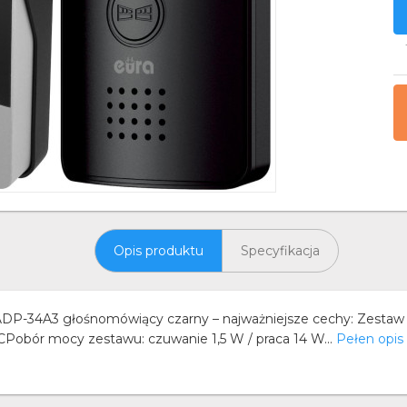
Opis produktu
Specyfikacja
DP-34A3 głośnomówiący czarny – najważniejsze cechy: Zesta
CPobór mocy zestawu: czuwanie 1,5 W / praca 14 W...
Pełen opis