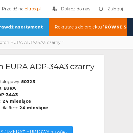
? Przejdź na
eltrox.pl
Dołącz do nas
Zaloguj
rawdź asortyment
Rekrutacja do projektu "
RÓWNE SZA
fon EURA ADP-34A3 czarny ”
 EURA ADP-34A3 czarny
talogowy:
50323
t:
EURA
DP-34A3
a:
24 miesiące
 dla firm:
24 miesiące
SPRZEDAŻ HURTOWA
(UTWÓRZ