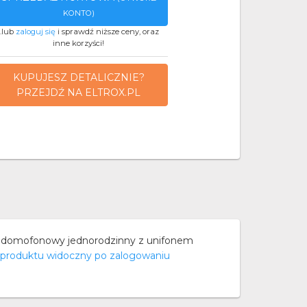
KONTO)
..lub
zaloguj się
i sprawdź niższe ceny, oraz
inne korzyści!
KUPUJESZ DETALICZNIE?
PRZEJDŹ NA ELTROX.PL
w domofonowy jednorodzinny z unifonem
 produktu widoczny po zalogowaniu