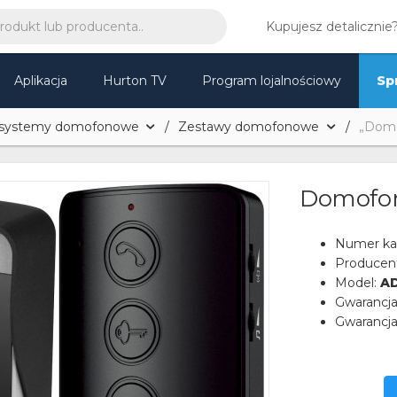
Kupujesz detalicznie
Aplikacja
Hurton TV
Program lojalnościowy
Sp
 systemy domofonowe
Zestawy domofonowe
„Domo
Domofon
Numer ka
Producen
Model:
A
Gwarancj
Gwarancja