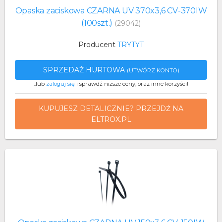
Opaska zaciskowa CZARNA UV 370x3,6 CV-370IW
(100szt.)
(29042)
Producent
TRYTYT
SPRZEDAŻ HURTOWA
(UTWÓRZ KONTO)
..lub
zaloguj się
i sprawdź niższe ceny, oraz inne korzyści!
KUPUJESZ DETALICZNIE? PRZEJDŹ NA
ELTROX.PL