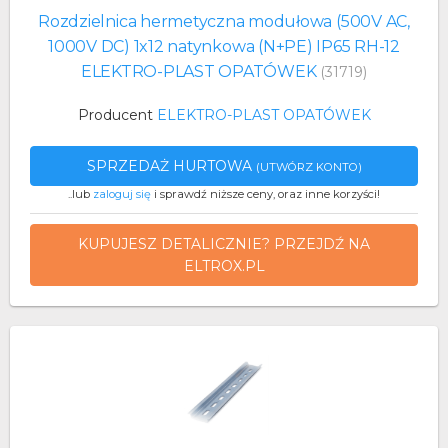
Rozdzielnica hermetyczna modułowa (500V AC,
1000V DC) 1x12 natynkowa (N+PE) IP65 RH-12
ELEKTRO-PLAST OPATÓWEK
(31719)
Producent
ELEKTRO-PLAST OPATÓWEK
SPRZEDAŻ HURTOWA
(UTWÓRZ KONTO)
..lub
zaloguj się
i sprawdź niższe ceny, oraz inne korzyści!
KUPUJESZ DETALICZNIE? PRZEJDŹ NA
ELTROX.PL