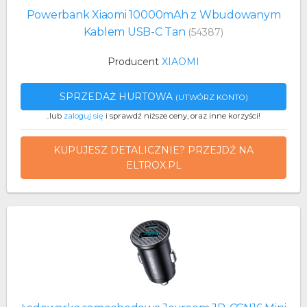
Powerbank Xiaomi 10000mAh z Wbudowanym
Kablem USB-C Tan
(54387)
Producent
XIAOMI
SPRZEDAŻ HURTOWA
(UTWÓRZ KONTO)
..lub
zaloguj się
i sprawdź niższe ceny, oraz inne korzyści!
KUPUJESZ DETALICZNIE? PRZEJDŹ NA
ELTROX.PL