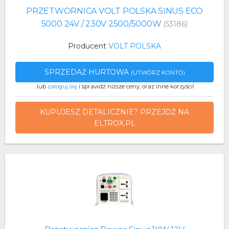
PRZETWORNICA VOLT POLSKA SINUS ECO
5000 24V / 230V 2500/5000W
(53186)
Producent
VOLT POLSKA
SPRZEDAŻ HURTOWA
(UTWÓRZ KONTO)
..lub
zaloguj się
i sprawdź niższe ceny, oraz inne korzyści!
KUPUJESZ DETALICZNIE? PRZEJDŹ NA
ELTROX.PL