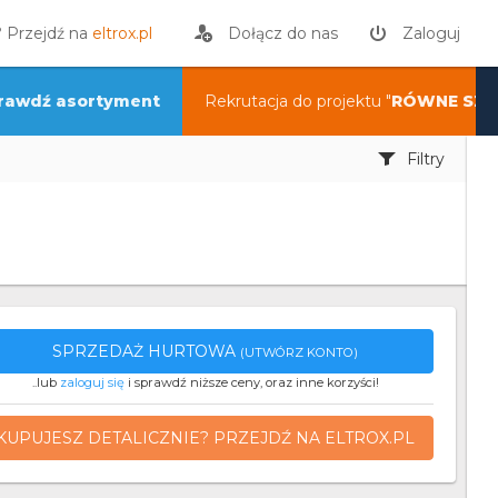
? Przejdź na
eltrox.pl
Dołącz do nas
Zaloguj
rawdź asortyment
Rekrutacja do projektu "
RÓWNE SZA
Filtry
SPRZEDAŻ HURTOWA
(UTWÓRZ KONTO)
..lub
zaloguj się
i sprawdź niższe ceny, oraz inne korzyści!
KUPUJESZ DETALICZNIE? PRZEJDŹ NA ELTROX.PL