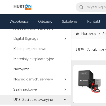
TV i Multimedia
Sprzęt IT
Współpraca
Oddziały
Szkolenia
Kontakt
Akcesoria komputerowe
Hurton.pl
Sp
Digital Signage
Kable połączeniowe
UPS, Zasilacz
Materiały eksploatacyjne
Narzędzia
Nośniki danych, serwery
Szafy rackowe
UPS, Zasilacze awaryjne