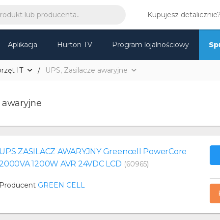
Kupujesz detalicznie
Aplikacja
Hurton TV
Program lojalnościowy
Sp
rzęt IT
UPS, Zasilacze awaryjne
e awaryjne
UPS ZASILACZ AWARYJNY Greencell PowerCore
2000VA 1200W AVR 24VDC LCD
(60965)
Producent
GREEN CELL