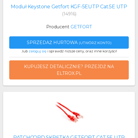
Moduł Keystone Getfort KGF-5EUTP Cat.5E UTP
(14916)
Producent
GETFORT
SPRZEDAŻ HURTOWA
(UTWÓRZ KONTO)
..lub
zaloguj się
i sprawdź niższe ceny, oraz inne korzyści!
KUPUJESZ DETALICZNIE? PRZEJDŹ NA
ELTROX.PL
PATCHCORD SKRĘTKA GETFORT CAT.5E UTP