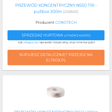
PRZEWÓD KONCENTRYCZNY NS50 TRI -
pullbox 300m
(24586R)
Producent
CONOTECH
SPRZEDAŻ HURTOWA
(UTWÓRZ KONTO)
..lub
zaloguj się
i sprawdź niższe ceny, oraz inne korzyści!
KUPUJESZ DETALICZNIE? PRZEJDŹ NA
ELTROX.PL