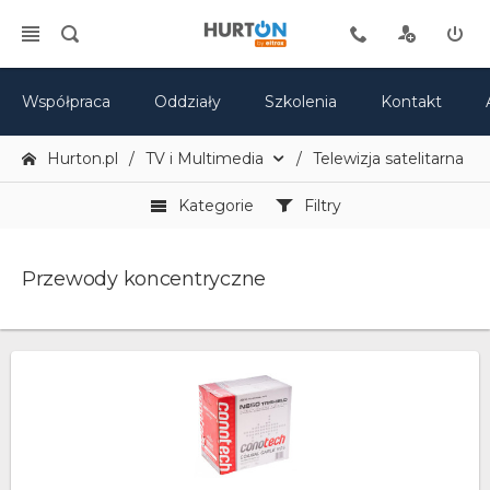
Współpraca
Oddziały
Szkolenia
Kontakt
Hurton.pl
TV i Multimedia
Telewizja satelitarna - a
Kategorie
Filtry
Przewody koncentryczne