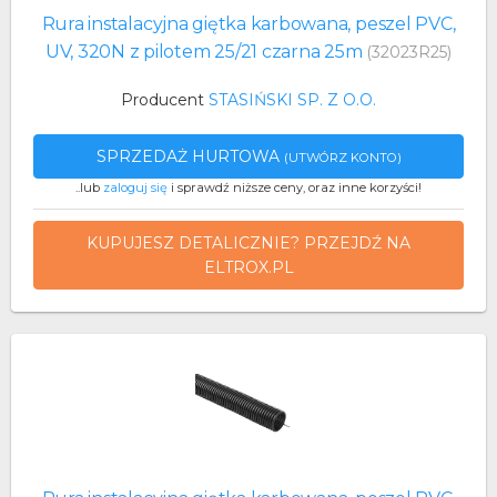
Rura instalacyjna giętka karbowana, peszel PVC,
UV, 320N z pilotem 25/21 czarna 25m
(32023R25)
Producent
STASIŃSKI SP. Z O.O.
SPRZEDAŻ HURTOWA
(UTWÓRZ KONTO)
..lub
zaloguj się
i sprawdź niższe ceny, oraz inne korzyści!
KUPUJESZ DETALICZNIE? PRZEJDŹ NA
ELTROX.PL