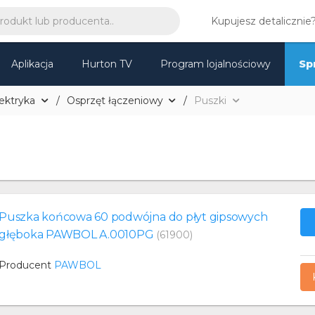
Kupujesz detalicznie
Aplikacja
Hurton TV
Program lojalnościowy
Sp
ektryka
Osprzęt łączeniowy
Puszki
Puszka końcowa 60 podwójna do płyt gipsowych
głęboka PAWBOL A.0010PG
(61900)
Producent
PAWBOL