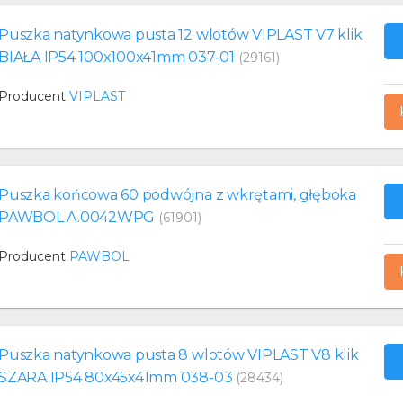
Puszka natynkowa pusta 12 wlotów VIPLAST V7 klik
BIAŁA IP54 100x100x41mm 037-01
(29161)
Producent
VIPLAST
Puszka końcowa 60 podwójna z wkrętami, głęboka
PAWBOL A.0042WPG
(61901)
Producent
PAWBOL
Puszka natynkowa pusta 8 wlotów VIPLAST V8 klik
SZARA IP54 80x45x41mm 038-03
(28434)