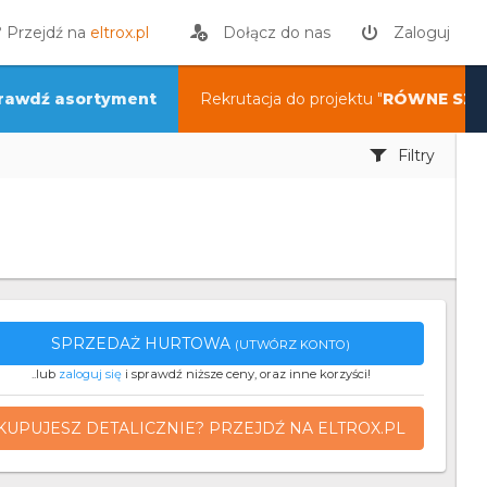
? Przejdź na
eltrox.pl
Dołącz do nas
Zaloguj
rawdź asortyment
Rekrutacja do projektu "
RÓWNE SZA
Filtry
SPRZEDAŻ HURTOWA
(UTWÓRZ KONTO)
..lub
zaloguj się
i sprawdź niższe ceny, oraz inne korzyści!
KUPUJESZ DETALICZNIE? PRZEJDŹ NA ELTROX.PL