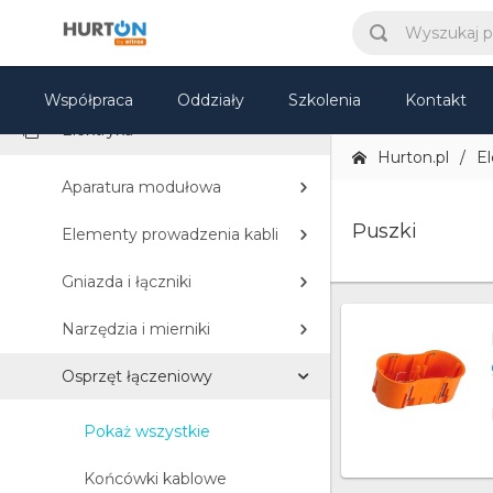
KATEGORIE
CCTV
Współpraca
Oddziały
Szkolenia
Kontakt
Elektryka
Hurton.pl
El
Aparatura modułowa
Puszki
Elementy prowadzenia kabli
Gniazda i łączniki
Narzędzia i mierniki
Osprzęt łączeniowy
Pokaż wszystkie
Końcówki kablowe