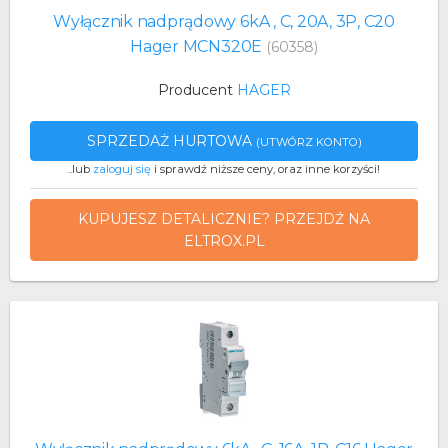
Wyłącznik nadprądowy 6kA , C, 20A, 3P, C20
Hager MCN320E
(60358)
Producent
HAGER
SPRZEDAŻ HURTOWA
(UTWÓRZ KONTO)
..lub
zaloguj się
i sprawdź niższe ceny, oraz inne korzyści!
KUPUJESZ DETALICZNIE? PRZEJDŹ NA
ELTROX.PL