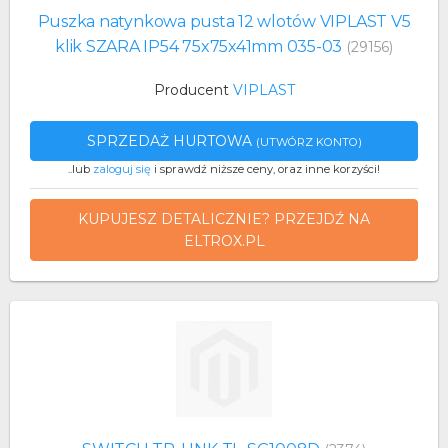
Puszka natynkowa pusta 12 wlotów VIPLAST V5
klik SZARA IP54 75x75x41mm 035-03
(29156)
Producent
VIPLAST
SPRZEDAŻ HURTOWA
(UTWÓRZ KONTO)
..lub
zaloguj się
i sprawdź niższe ceny, oraz inne korzyści!
KUPUJESZ DETALICZNIE? PRZEJDŹ NA
ELTROX.PL