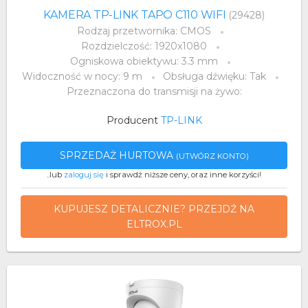
KAMERA TP-LINK TAPO C110 WIFI
(29428)
Rodzaj przetwornika: CMOS
Rozdzielczość: 1920x1080
Ogniskowa obiektywu: 3.3 mm
Widoczność w nocy: 9 m
Obsługa dźwięku: Tak
Przeznaczona do transmisji na żywo:
Producent
TP-LINK
SPRZEDAŻ HURTOWA
(UTWÓRZ KONTO)
..lub
zaloguj się
i sprawdź niższe ceny, oraz inne korzyści!
KUPUJESZ DETALICZNIE? PRZEJDŹ NA
ELTROX.PL