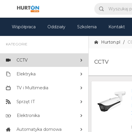
Współpraca
Oddziały
Szkolenia
Kontakt
Hurton.pl
C
KATEGORIE
CCTV
CCTV
Elektryka
TV i Multimedia
Sprzęt IT
Elektronika
Automatyka domowa