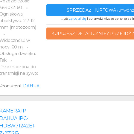
Rozdzielczość:
3840x2160
SPRZEDAŻ HURTOWA
(UTWÓRZ
Ogniskowa
..lub
zaloguj się
i sprawdź niższe ceny, oraz i
obiektywu: 2.7-12
mm (motozoom)
KUPUJESZ DETALICZNIE? PRZEJDŹ 
Widoczność w
nocy: 60 m
Obsługa dźwięku:
Tak
Przeznaczona do
transmisji na żywo:
Producent
DAHUA
KAMERA IP
DAHUA IPC-
HDBW71242E1-
Z-2712F-