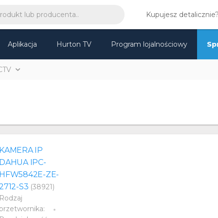
Kupujesz detalicznie
Aplikacja
Hurton TV
Program lojalnościowy
Sp
CTV
KAMERA IP
DAHUA IPC-
HFW5842E-ZE-
2712-S3
(38921)
Rodzaj
przetwornika: