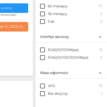
60 miesięcy
17
 KONTO)
36 miesięcy
5
nne korzyści!
5 lat
2
NA ELTROX.PL
Interfejs sieciowy
RJ45(10/100Mbps)
15
RJ45(10/100/1000Mbps)
3
Klasa odporności
IK10
19
Nie dotyczy
1