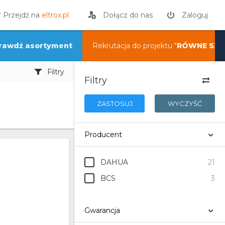
? Przejdź na
eltrox.pl
Dołącz do nas
Zaloguj
rawdź asortyment
Rekrutacja do projektu "
RÓWNE SZA
Filtry
Filtry
ZASTOSUJ
WYCZYŚĆ
Producent
DAHUA
21
BCS
3
Gwarancja