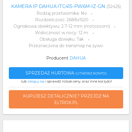
KAMERA IP DAHUA ITC415-PW6M-IZ-GN
(32425)
Rodzaj przetwornika: No
Rozdzielczość: 2688x1520
Ogniskowa obiektywu: 2.7-12 mm (motozoom)
Widoczność w nocy: 12 m
Obsługa dźwięku: Tak
Przeznaczona do transmisji na żywo:
Producent
DAHUA
SPRZEDAŻ HURTOWA
(UTWÓRZ KONTO)
..lub
zaloguj się
i sprawdź niższe ceny, oraz inne korzyści!
KUPUJESZ DETALICZNIE? PRZEJDŹ NA
ELTROX.PL