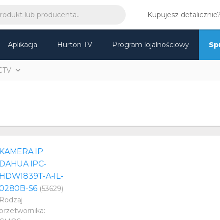
Kupujesz detalicznie
Aplikacja
Hurton TV
Program lojalnościowy
Sp
CTV
KAMERA IP
DAHUA IPC-
HDW1839T-A-IL-
0280B-S6
(53629)
Rodzaj
przetwornika: