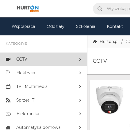
Współpraca
Oddziały
Szkolenia
Kontakt
Hurton.pl
C
KATEGORIE
CCTV
CCTV
Elektryka
TV i Multimedia
Sprzęt IT
Elektronika
Automatyka domowa