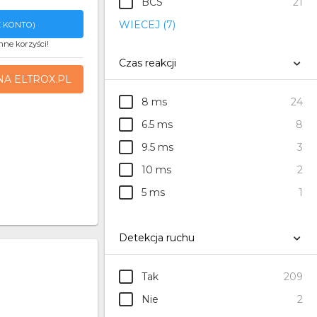
BCS
21
WIECEJ (7)
 KONTO)
nne korzyści!
Czas reakcji
NA ELTROX.PL
8 ms
24
6.5 ms
8
9.5 ms
3
10 ms
2
5 ms
1
Detekcja ruchu
Tak
209
Nie
2