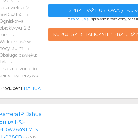
CMOS
Rozdzielczość:
SPRZEDAŻ HURTOWA
(UTWÓRZ
3840x2160
..lub
zaloguj się
i sprawdź niższe ceny, oraz i
Ogniskowa
obiektywu: 2.8
KUPUJESZ DETALICZNIE? PRZEJDŹ 
mm
Widoczność w
nocy: 30 m
Obsługa dźwięku:
Tak
Przeznaczona do
transmisji na żywo:
Producent
DAHUA
Kamera IP Dahua
8mpx IPC-
HDW2849TM-S-
IL-0280B
(37415)