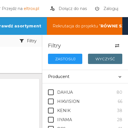
? Przejdź na
eltrox.pl
Dołącz do nas
Zaloguj
rawdź asortyment
Rekrutacja do projektu "
RÓWNE SZA
Filtry
Filtry
ZASTOSUJ
WYCZYŚĆ
Producent
DAHUA
80
HIKVISION
66
KENIK
38
IIYAMA
28