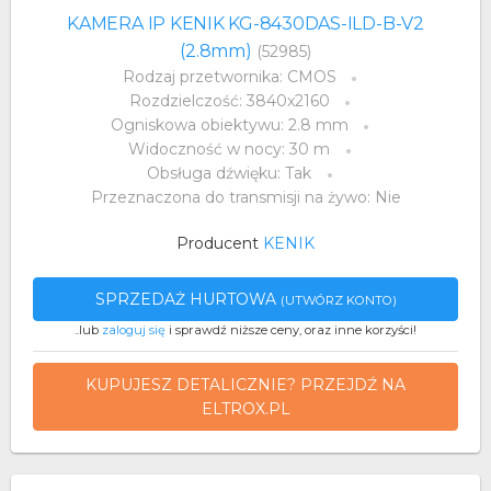
KAMERA IP KENIK KG-8430DAS-ILD-B-V2
(2.8mm)
(52985)
Rodzaj przetwornika: CMOS
Rozdzielczość: 3840x2160
Ogniskowa obiektywu: 2.8 mm
Widoczność w nocy: 30 m
Obsługa dźwięku: Tak
Przeznaczona do transmisji na żywo: Nie
Producent
KENIK
SPRZEDAŻ HURTOWA
(UTWÓRZ KONTO)
..lub
zaloguj się
i sprawdź niższe ceny, oraz inne korzyści!
KUPUJESZ DETALICZNIE? PRZEJDŹ NA
ELTROX.PL