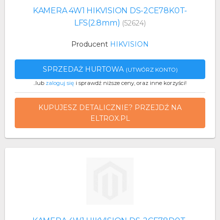
KAMERA 4W1 HIKVISION DS-2CE78K0T-
LFS(2.8mm)
(52624)
Producent
HIKVISION
SPRZEDAŻ HURTOWA
(UTWÓRZ KONTO)
..lub
zaloguj się
i sprawdź niższe ceny, oraz inne korzyści!
KUPUJESZ DETALICZNIE? PRZEJDŹ NA
ELTROX.PL