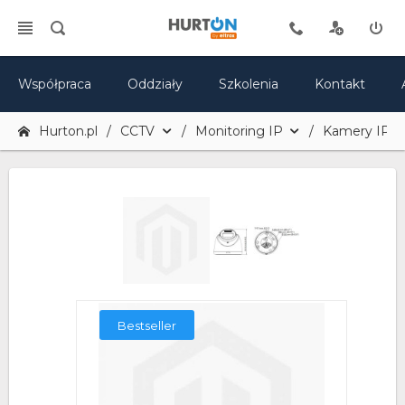
Współpraca
Oddziały
Szkolenia
Kontakt
Hurton.pl
CCTV
Monitoring IP
Kamery IP
Bestseller